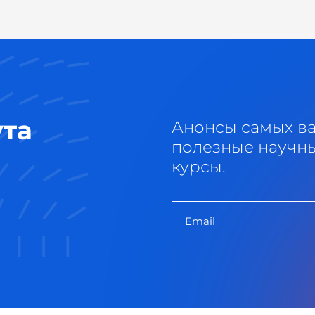
ута
Анонсы самых в
полезные научны
курсы.