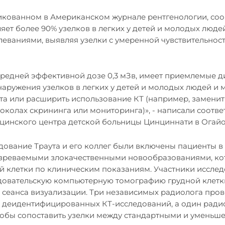
кованном в Американском журнале рентгенологии, соо
ет более 90% узелков в легких у детей и молодых люде
еваниями, выявляя узелки с умеренной чувствительнос
средней эффективной дозе 0,3 мЗв, имеет приемлемые д
наружения узелков в легких у детей и молодых людей и 
та или расширить использование КТ (например, заменит
околах скрининга или мониторинга)», - написали соотв
ицинского центра детской больницы Цинциннати в Огайо
ование Траута и его коллег были включены пациенты в в
озреваемыми злокачественными новообразованиями, к
й клетки по клиническим показаниям. Участники иссле
довательскую компьютерную томографию грудной клетк
е сеанса визуализации. Три независимых радиолога про
 деидентифицированных КТ-исследований, а один ради
тобы сопоставить узелки между стандартными и умень