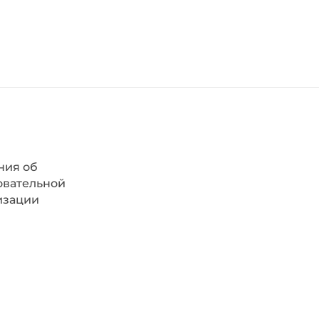
ния об
овательной
изации