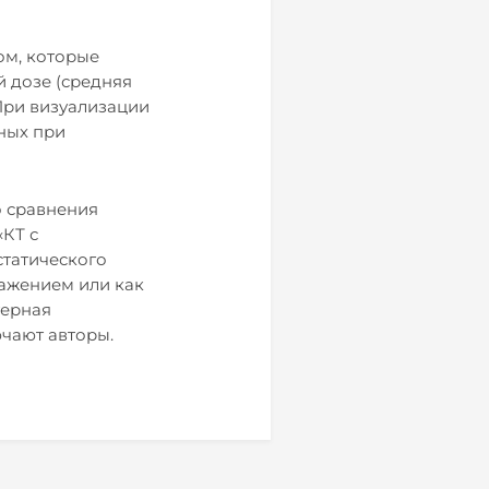
ом, которые
й дозе (средняя
 При визуализации
ных при
о сравнения
«КТ с
татического
ражением или как
терная
ючают авторы.