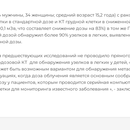
 мужчины, 34 женщины; средний возраст 15,2 года) с рак
ки в стандартной дозе и КТ грудной клетки в сниженно
 0,1 мЗв, что составляет снижение дозы на 83%) в том же
 дозой обнаружил более 90% узелков в легких, выявлен
ной дозы.
из предшествующих исследований не проводило прямог
дозовой КТ для обнаружения узелков в легких у детей, 
жет быть возможным вариантом для обнаружения метас
туациях, когда доза облучения является основным сооб
озу у пациентов, которым проводится серийная компью
тки для мониторинга известного заболевания », - закл