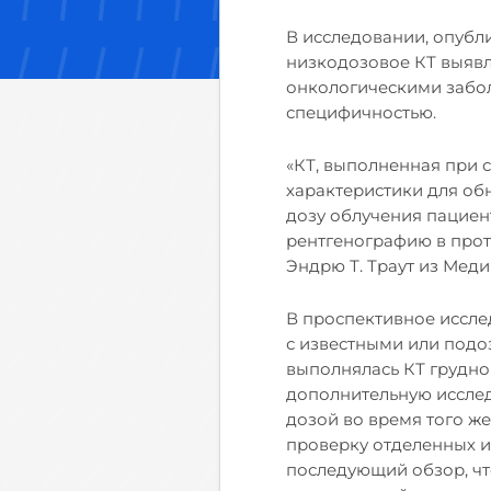
В
исследовании,
опубли
низкодозовое КТ выявля
онкологическими забол
специфичностью.
«КТ, выполненная при 
характеристики для об
дозу облучения пациен
рентгенографию в прот
Эндрю Т. Траут из Мед
В проспективное исслед
с известными или под
выполнялась КТ грудно
дополнительную иссле
дозой во время того ж
проверку отделенных и
последующий обзор, ч