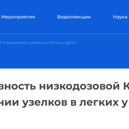
Мероприятия
Видеолекции
Наука
 в выявлении узелков в легких у детей
ность низкодозовой 
нии узелков в легких у