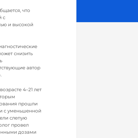
бщается, что
й с
тью и высокой
иагностические
может снизить
ь
етствующие автор
.
озрасте 4–21 лет
оторым
дования прошли
и с уменьшенной
вели слепую
олог провел
шенными дозами