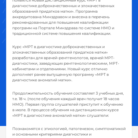
появился новый дистанционный курс «МРТ в
диагностике доброкачественных и злокачественных
образований придатков матки». Программа
аккредитована Минздравом и внесена в перечень
рекомендованных для повышения квалификации
программ на Портале Минздрава по системе НМО и
традиционной системе повышения квалификации.
Курс «МРТ в диагностике доброкачественных и
злокачественных образований придатков матки»
разработан для врачей-рентгенологов, врачей МРТ-
диагностики, заведующих рентгенологическими, МРТ-
кабинетами и отделениями. Новый курс отлично
дополняет ранее выпущенную программу «МРТ в
диагностике аномалий матки».
Продолжительность обучения составляет 3 учебных дня,
т.е. 18 ч. (после обучения каждый врач получит 18 часов
НМО). Первая группа слушателей приступит к обучению
в июле. В процессе обучения на дистанционном курсе
«МРТ в диагностике аномалий матки» слушатели:
Познакомятся с этиологией, патогенезом, симптоматикой
и основными критериями диагностики и