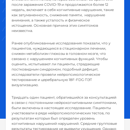
после заражения COVID-19 и продолжаются более 12
недель, включает в себя когнитивные нарушения, такие
как затуманенность, снижение памяти, нарушение
внимания, а также усталость и физическое
истощение. Основная причина этих симптомов
неизвестна.
Ранее опубликованные исследования показали, что у
пациентов, нуждающихся в стационарном лечении,
снижен метаболизм глюкозы в головном мозге, что
связано с нарушением когнитивных функций. Чтобы
оценить, испытывают ли пациенты, страдающие
постковидным синдромом, подобный дефицит,
исследователи провели нейропсихологическое
тестирование и церебральную 18F-FDG ПЭТ
визуализацию.
Тридцать один пациент, обратившийся за консультацией
в связи с постоянными нейрокогнитивными симптомами,
были включены в настоящее исследование. Пациенты
участвовали в ряде нейропсихологических тестов, по
результатам которых был определен уровень
когнитивных нарушений нарушений. Средние групповые
результаты тестирования не выявили ухудшения. Однако