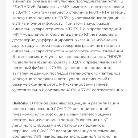
визуализируемые в импульсных последовательностях Т2
FS и THRIVE. Выявленные МР-симптомы соответствовали
в 58,4% КТ-очагам «матового стекла», в 14,6% - КТ-паттерну
«лоскутного одеяла», в 20,5% - участкам консолидации, в
6,5% - легочному фиброзу. При этом визуализация
сигнальных характеристик в Т2 FS-ВИ в пределах одной
МРТ-модальности, без учета данных КТ, не позволяла
достоверно дифференцировать указанные изменения
друг от друга, имея недостоверные различия в яркости
сигнальных характеристик и негомогенности изменений.
В то же время, импульсная последовательность THRIVE
позволила визуализировать в 82,6% определяемый на КТ
легочный фиброз, в 79,6% - участки консолидации;
выявление данной последовательностью КТ-паттернов
«лоскутного одеяла» и ретикулярных изменений в
режиме скринингового МР-сканирования менее
чувствительно и составило 41.6% и 33.2% соответственно.
Выводы.
В период реконвалесценции и реабилитации
после перенесенной COVID-19-ассоциированной
пневмонии клинически значимым является оценка
остаточных изменений в легких. Выявление на КТ
легочного фиброза у амбулаторных пациентов,
перенесших COVID-19-ассоциированную пневмонию,
составило 7,6%; наибольшее число данной патологии