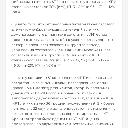
фиброзом пациенты с КТ-1 степенью отсутствовали, с КТ-2
степенью составили 36% (n=9), КТ-3 – 52% (n=13), КТ-4 – 12%
(n=3).
С учетом того, что ретикулярный паттерн также является
элементом фиброзирующих изменений в легких,
демонстрация его динамики в сочетании с ЛФ более
предпочтительна. Частота обнаружения ретикулярного
паттерна среди всех возрастных групп за период
наблюдения составила 18,3%. Пациенты моложе 60 лет
составили в данной группе 57%. Пациенты с КТ-1
степенью составили 17% (n=11), КТ-2 32,2% (n=20), КТ-3 –
46,8% (n=29), КТ-4 – 1,6% (n=1).
II группу составило 81 контрольное МРТ-исследование
средостения со скрининговым исследованием легких
(далее – МРТ-легких) у пациентов, которым первичная
диагностика COVID-ассоциированной пневмонии
выполнялась двумя модальностями визуализации – КТ и
МРТ легких; из них 36 прошли множественный (2 и более)
контроль, в 32 случаях выявлены остаточные изменения в
легких, которые параллельно верифицированы на КТ.
Сроки контроля были идентичны КТ. МР-оценка
проводилась по двум признакам: остаточные изменения,