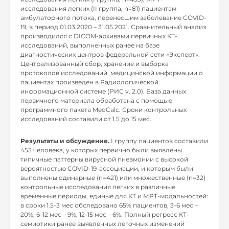
исследования легких (II группа, n=81) пациентам
амбулаторного потока, перенесшим заболевание COVID-
19, в период 01.03.2020 – 31.05.2021. Сравнительный анализ
производился с DICOM-архивами первичных КТ-
исследований, выполненных ранее на базе
диагностических центров федеральной сети «Эксперт».
Централизованный сбор, хранение и выборка
протоколов исследований, медицинской информации о
пациентах произведен в Радиологической
информационной системе (РИС v. 2.0). База данных
первичного материала обработана с помощью
программного пакета MedCalc. Сроки контрольных
исследований составили от 1.5 до 15 мес.
Результаты и обсуждение.
I группу пациентов составили
453 человека, у которых первично были выявлены
типичные паттерны вирусной пневмонии с высокой
вероятностью COVID-19-ассоциации, и которым были
выполнены одинарные (n=421) или множественные (n=32)
контрольные исследования легких в различные
временные периоды, единые для КТ и МРТ-модальностей:
в сроки 1.5-3 мес обследовано 65% пациентов, 3-6 мес –
20%, 6-12 мес – 9%, 12-15 мес – 6%. Полный регресс КТ-
семиотики ранее выявленных легочных изменений