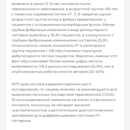
выявлено в сроки 12-15 мес контроля после
перенесенного заболевания, в возрастной группе >60 лет,
с тяжестью поражения легких КТ- 3. В пределах одной
возрастной группы исход в фиброз превалировал у
пациентов с осложненным коморбидным фоном. Менее
грубые фиброзные изменения в виде ретикулярного
паттерна выявлены у 18,3% пациентов, в совокупности с
грубыми фиброзными изменениями составляя 25,9%.
Относительно низкие показатели КТ-4 категории в
группе пациентов с ЛФ обусловлены структурой
амбулаторного потока пациентов. Вероятно, именно этот
факт обусловливает более низкие цифры частоты
выявляемости ЛФ в данном исследовании (25,9%), чем в
опубликованных работах многих авторов (30-40%).
МРТ-диагностика в режиме скринингового
исследования, по нашему мнению, не рекомендуется для
выявления легочных последствий перенесенной COVID-
19-ассоциированной пневмонии на этапах отсроченного
контроля, поскольку не обладает высокой
чувствительностью и достаточными диагностическими
критериями для дифференцировки легочных КТ-
паттернов.