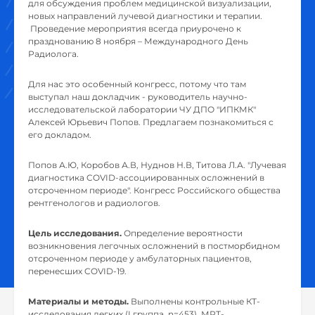
для обсуждения проблем медицинской визуализации,
новых направлений лучевой диагностики и терапии.
Проведение мероприятия всегда приурочено к
празднованию 8 ноября – Международного День
Радиолога.
Для нас это особенный конгресс, потому что там
выступал наш докладчик - руководитель научно-
исследовательской лаборатории ЧУ ДПО "ИПКМК"
Алексей Юрьевич Попов. Предлагаем познакомиться с
его докладом.
Попов А.Ю, Коробов А.В, Нуднов Н.В, Титова Л.А. "Лучевая
диагностика COVID-ассоциированных осложнений в
отсроченном периоде". Конгресс Российского общества
рентгенологов и радиологов.
Цель исследования.
Определение вероятности
возникновения легочных осложнений в постморбидном
отсроченном периоде у амбулаторных пациентов,
перенесших COVID-19.
Материалы и методы.
Выполнены контрольные КТ-
исследования легких (I группа, n=453), МРТ-