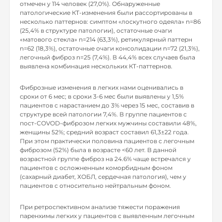
отмечен у 114 человек (27,0%). Обнаруженные
патологические КТ-изменения были рассортированы в
несколько паттернов: симптом «лоскутного одеяла» n=86
(25,4% в структуре патологии), остаточные очаги
«матового стекла» n=214 (63,3%), ретикулярный паттерн
n=62 (18,3%), остаточные очаги консолидации n=72 (21,3%),
легочный фиброз n=25 (7,4%). В 44,4% всех случаев была
выявлена комбинация нескольких КТ-паттернов.
Фиброзные изменения в легких нами оценивались в
сроки от 6 мес; в сроки 3-6 мес были выявлены у 1,5%
пациентов с нарастанием до 3% через 15 мес, составив в
структуре всей патологии 7,4%. В группе пациентов с
пост-COVOD-фиброзом легких мужчины составили 48%,
женщины 52%; средний возраст составил 61,3±22 года.
При этом практически половина пациентов с легочным
фиброзом (52%) была в возрасте <60 лет. В данной
возрастной группе фиброз на 24.6% чаще встречался у
пациентов с осложненным коморбидным фоном
(сахарный диабет, ХОБЛ, сердечная патология), чем у
пациентов с относительно нейтральным фоном.
При ретроспективном анализе тяжести поражения
паренхимы легких у пациентов с выявленным легочным