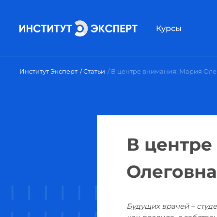
Курсы
Институт Эксперт
Статьи
В центре внимания: Мария Оле
В центре
Олеговна
Будущих врачей – студе