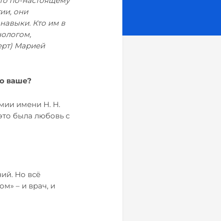
что по-настоящему
ии, они
навыки. Кто им в
нологом,
ерт) Марией
то ваше?
ии имени Н. Н.
это была любовь с
ий. Но всё
м» – и врач, и