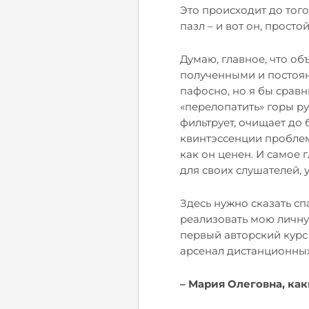
Это происходит до тог
пазл – и вот он, просто
Думаю, главное, что об
полученными и постоян
пафосно, но я бы сравн
«перелопатить» горы ру
фильтрует, очищает до б
квинтэссенции проблем
как он ценен. И самое 
для своих слушателей, 
Здесь нужно сказать сп
реализовать мою личную
первый авторский курс 
арсенал дистанционных 
– Мария Олеговна, ка