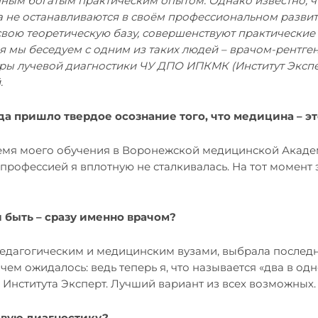
енным богатым практическим опытом. Однако известно, 
 не останавливаются в своём профессиональном развит
вою теоретическую базу, совершенствуют практические 
я мы беседуем с одним из таких людей – врачом-рентге
ры лучевой диагностики ЧУ ДПО ИПКМК (Институт Эксп
.
да пришло твердое осознание того, что медицина – э
емя моего обучения в Воронежской медицинской Академ
 профессией я вплотную не сталкивалась. На тот момент 
 быть – сразу именно врачом?
педагогическим и медицинским вузами, выбрала последн
ем ожидалось: ведь теперь я, что называется «два в одно
 Института Эксперт. Лучший вариант из всех возможных.
чевую диагностику?