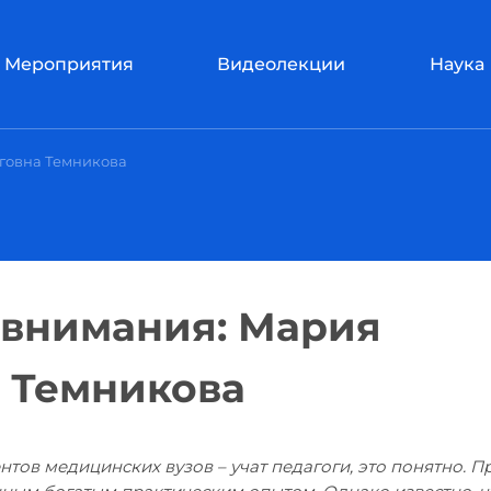
Мероприятия
Видеолекции
Наука
говна Темникова
 внимания: Мария
 Темникова
нтов медицинских вузов – учат педагоги, это понятно. П