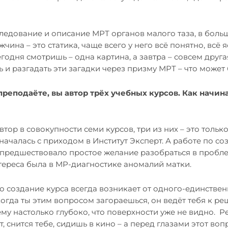
ледование и описание МРТ органов малого таза
, в боль
чина – это статика, чаще всего у него всё понятно, всё 
егодня смотришь – одна картина, а завтра – совсем друг
ть и разгадать эти загадки через призму МРТ – что может
преподаёте, вы автор трёх учебных курсов. Как начин
?
втор в совокупности семи курсов, три из них – это тольк
 началась с приходом в Институт Эксперт. А работе по с
предшествовало простое желание разобраться в пробле
тереса была в
МР-диагностике аномалий матки
.
о создание курса всегда возникает от одного-единстве
когда ты этим вопросом загораешься, он ведёт тебя к р
му настолько глубоко, что поверхности уже не видно. Р
 снится тебе, сидишь в кино – а перед глазами этот вопр