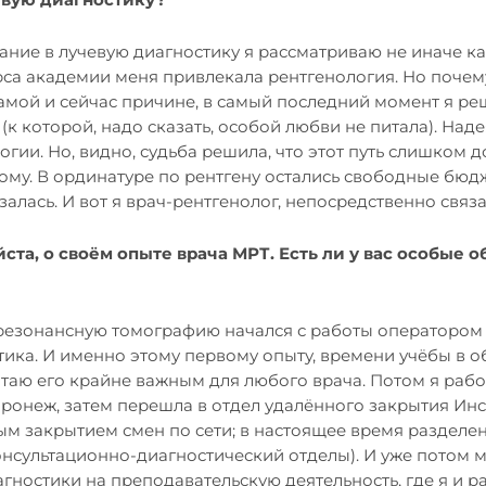
ание в лучевую диагностику я рассматриваю не иначе к
са академии меня привлекала рентгенология. Но почему
амой и сейчас причине, в самый последний момент я ре
(к которой, надо сказать, особой любви не питала). Над
огии. Но, видно, судьба решила, что этот путь слишком д
ому. В ординатуре по рентгену остались свободные бюд
залась. И вот я врач-рентгенолог, непосредственно связ
ста, о своём опыте врача МРТ. Есть ли у вас особые о
-резонансную томографию начался с работы оператором 
ика. И именно этому первому опыту, времени учёбы в о
итаю его крайне важным для любого врача. Потом я раб
оронеж, затем перешла в отдел удалённого закрытия Инс
ым закрытием смен по сети; в настоящее время разделен
онсультационно-диагностический отделы). И уже потом 
гностики на преподавательскую деятельность, где я и р