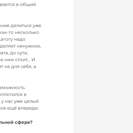
вается в общий
ание делиться уже
ак-то несколько
дагогу надо
тделяет ненужное,
та, до сути,
а ним стоит… И
 не для себя, а
озможность
оплотился в
 у нас уже целый
ное ещё впереди.
льной сфере?