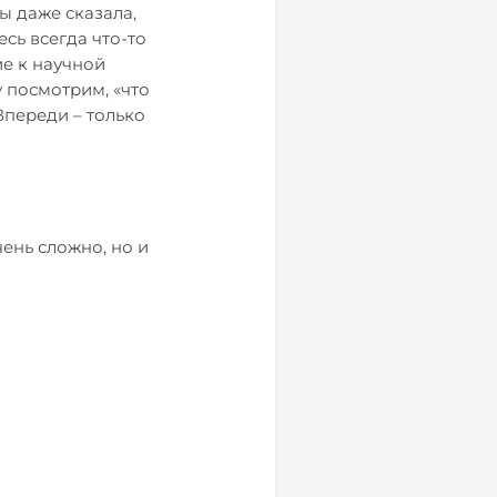
ы даже сказала,
есь всегда что-то
ие к научной
у посмотрим, «что
Впереди – только
ень сложно, но и