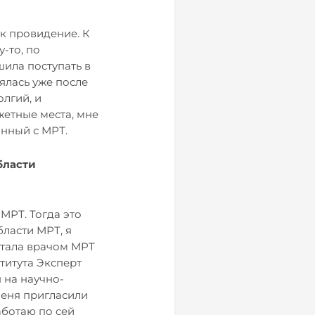
ак провидение. К
-то, по
шила поступать в
еялась уже после
олгий, и
жетные места, мне
анный с МРТ.
бласти
МРТ. Тогда это
бласти МРТ, я
отала врачом МРТ
титута Эксперт
 на научно-
меня пригласили
аботаю по сей