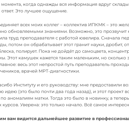
о момента, когда однажды вся информация вдруг склады
й ответ. Это лучшее ощущение.
ъединяет всех моих коллег – коллектив ИПКМК – это жел
но обновляемыми знаниями. Возможно, это прозвучит к
ила труд преподавателя с работой ювелира. Сначала пе
ды, потом он обрабатывает этот гранит науки, дробит, о
леска, полирует. Пока не дойдёт до самоцвета, концентра
ы. Этот камушек кажется таким маленьким, но сколько з
главное: весь этот непростой путь преподаватель проходит
учеников, врачей МРТ-диагностики.
асибо Институту и его руководству: мне предоставили в
 идею (это было почти два года назад), и этот проект в
по аномалиям матки. Тогда это было в новинку, а теперь
курсов. Уверена: это только начало. Всё самое интерес
ким вам видится дальнейшее развитие в профессиона