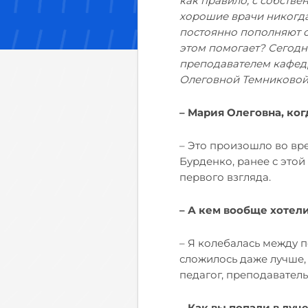
как правило, с собств
хорошие врачи никогда
постоянно пополняют с
этом помогает? Сегодн
преподавателем кафед
Олеговной Темниковой
– Мария Олеговна, ког
– Это произошло во вр
Бурденко, ранее с этой
первого взгляда.
– А кем вообще хотели
– Я колебалась между 
сложилось даже лучше, ч
педагог, преподаватель
– Как вы попали в лу