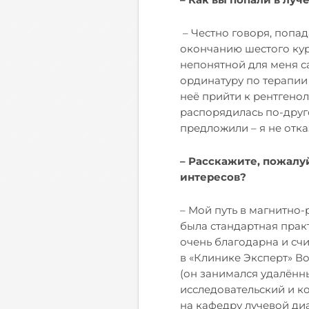
– Честно говоря, попад
окончанию шестого кур
непонятной для меня с
ординатуру по терапии 
неё прийти к рентгенол
распорядилась по-друг
предложили – я не отка
– Расскажите, пожалуй
интересов?
– Мой путь в магнитно
была стандартная практ
очень благодарна и сч
в «Клинике Эксперт» В
(он занимался удалённ
исследовательский и к
на кафедру лучевой диа