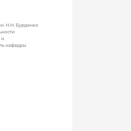
. Н.Н. Бурденко
ьности
 и
ель кафедры