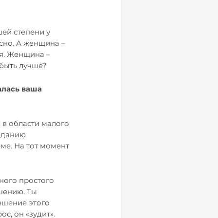
шей степени у
ясно. А женщина –
ая. Женщина –
 быть лучше?
алась ваша
о в области малого
озданию
ме. На тот момент
нного простого
ешению. Ты
ешение этого
ос, он «зудит».