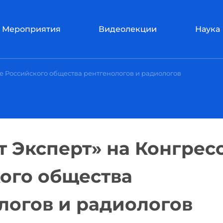
Мероприятия
Видеолекции
Наука
се Российского общества рентгенологов и радиологов
т Эксперт» на Конгрес
ого общества
логов и радиологов