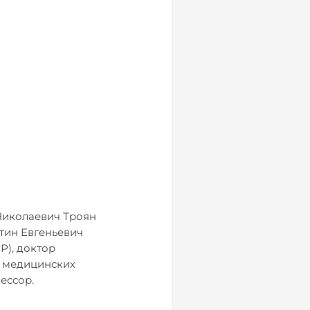
Николаевич Троян
тин Евгеньевич
Р), доктор
р медицинских
ессор.