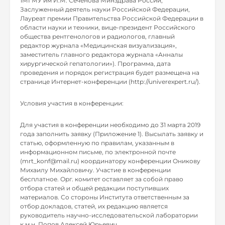
1МГМУ им И.М. Сеченова Минздрава России,
Заслуженный деятель науки Российской Федерации,
Лауреат премии Правительства Российской Федерации в
области науки и техники, вице-президент Российского
общества рентгенологов и радиологов, главный
редактор журнала «Медицинская визуализация»,
заместитель главного редактора журнала «Анналы
хирургической гепатологии»). Программа, дата
проведения и порядок регистрация будет размещена на
странице Интернет-конференции (http://univerexpert.ru/).
Условия участия в конференции:
Для участия в конференции необходимо до 31 марта 2019
года заполнить заявку (Приложение 1). Высылать заявку и
статью, оформленную по правилам, указанным в
информационном письме, по электронной почте
(mrt_konf@mail.ru) координатору конференции Оникову
Михаилу Михайловичу. Участие в конференции
бесплатное. Орг. комитет оставляет за собой право
отбора статей и общей редакции поступивших
материалов. Со стороны Института ответственным за
отбор докладов, статей, их редакцию является
руководитель научно-исследовательской лаборатории
к.м.н. Попов Алексей Юрьевич.