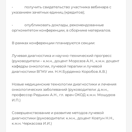
• получить свидетельство участника вебинара с
указанием зачетных единиц (кредитов);
• опубликовать доклады, рекомендованные
оргкомитетом конференции, в сборнике материалов.
В рамках конференции планируются секции:
Лучевая диагностика и научно-технический прогресс
(руководители – к.м.н., доцент Морозов А.Н., к.м.н. доцент
кафедры онкологии, лучевой терапии и лучевой
диагностики ВГМУ им. Н.Н.Бурденко Коробов А.В.)
Новые медицинские технологии диагностики и лечения
онкологических заболеваний (руководители: д.м.н.,
профессор Редькин А.Н., гл. врач ОКОД к.м.н. Мошуров
И.П.)
Совершенствование и развитие методов лучевой
диагностики (руководители: к.м.н., доцент Ковтун Н.Н.,
к.м.н. Черкасова И.И.)