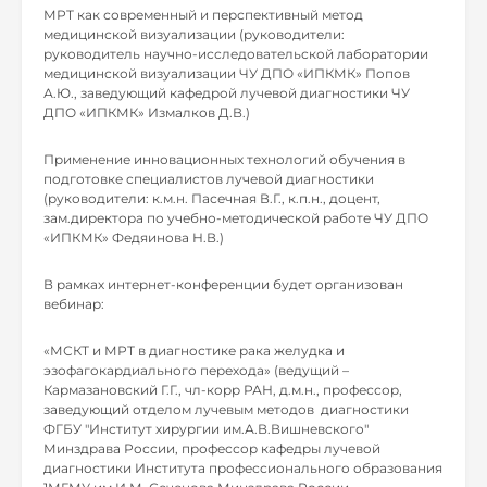
МРТ как современный и перспективный метод
медицинской визуализации (руководители:
руководитель научно-исследовательской лаборатории
медицинской визуализации ЧУ ДПО «ИПКМК» Попов
А.Ю., заведующий кафедрой лучевой диагностики ЧУ
ДПО «ИПКМК» Измалков Д.В.)
Применение инновационных технологий обучения в
подготовке специалистов лучевой диагностики
(руководители: к.м.н. Пасечная В.Г., к.п.н., доцент,
зам.директора по учебно-методической работе ЧУ ДПО
«ИПКМК» Федяинова Н.В.)
В рамках интернет-конференции будет организован
вебинар:
«МСКТ и МРТ в диагностике рака желудка и
эзофагокардиального перехода» (ведущий –
Кармазановский Г.Г., чл-корр РАН, д.м.н., профессор,
заведующий отделом лучевым методов диагностики
ФГБУ "Институт хирургии им.А.В.Вишневского"
Минздрава России, профессор кафедры лучевой
диагностики Института профессионального образования