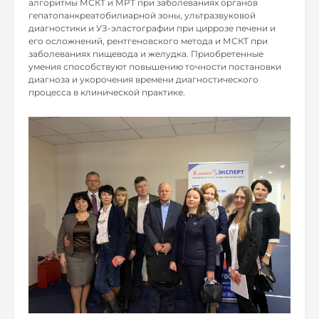
алгоритмы МСКТ и МРТ при заболеваниях органов
гепатопанкреатобилиарной зоны, ультразвуковой
диагностики и УЗ-эластографии при циррозе печени и
его осложнений, рентгеновского метода и МСКТ при
заболеваниях пищевода и желудка. Приобретенные
умения способствуют повышению точности постановки
диагноза и укорочения времени диагностического
процесса в клинической практике.