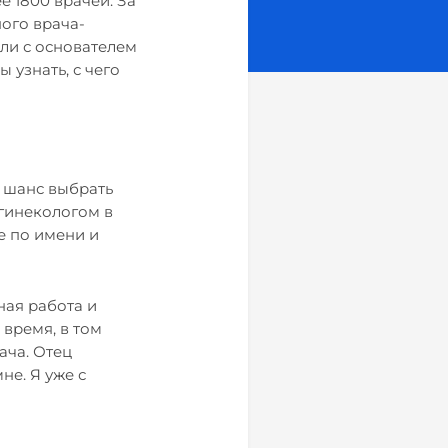
е 1800 врачей. За
ного врача-
ли с основателем
узнать, с чего
о шанс выбрать
гинекологом в
е по имени и
ная работа и
 время, в том
ача. Отец
не. Я уже с