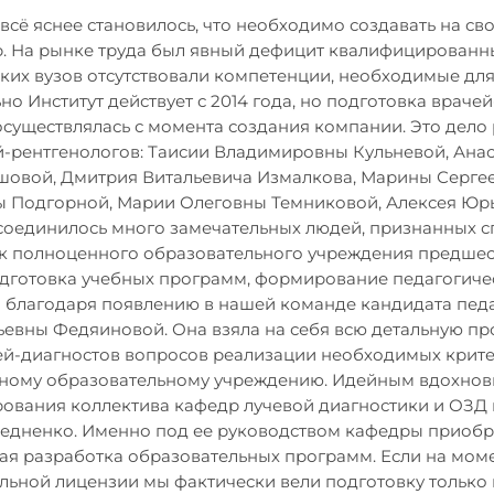
сё яснее становилось, что необходимо создавать на св
. На рынке труда был явный дефицит квалифицированны
их вузов отсутствовали компетенции, необходимые дл
о Институт действует с 2014 года, но подготовка враче
осуществлялась с момента создания компании. Это дело
-рентгенологов: Таисии Владимировны Кульневой, Ана
овой, Дмитрия Витальевича Измалкова, Марины Серге
 Подгорной, Марии Олеговны Темниковой, Алексея Юрь
оединилось много замечательных людей, признанных с
ак полноценного образовательного учреждения предше
одготовка учебных программ, формирование педагогичес
 благодаря появлению в нашей команде кандидата педа
ьевны Федяиновой. Она взяла на себя всю детальную п
ей-диагностов вопросов реализации необходимых крит
нному образовательному учреждению. Идейным вдохнов
вания коллектива кафедр лучевой диагностики и ОЗД 
Бедненко. Именно под ее руководством кафедры приобр
ная разработка образовательных программ. Если на мом
льной лицензии мы фактически вели подготовку только 