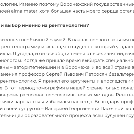
енологии. Именно поэтому Воронежский государственны
воей alma mater, хотя большая часть моего сердца остала
ли выбор именно на рентгенологии?
роизошел необычный случай. В начале первого занятия 
рентгенограмму и сказал, что студента, который угадает
кла. Я угадал, и он освободил меня от всех занятий, взяв
генологом. Когда же пришло время выбирать специальнос
ны – авторитетнейший и в Воронеже, и во всей стране 
анения профессор Сергей Львович Петросян безальтер
л рентгенологию. Я принял его аргументы и впоследстви
е. В тот период томография в нашей стране только появл
 вовремя распознал перспективы новых методов. Рентге
вычки зарекаться я избавился навсегда. Благодаря проф
й своей супругой – Валерией Георгиевной Пасечной, кол
тельницей образовательного процесса всей будущей гр