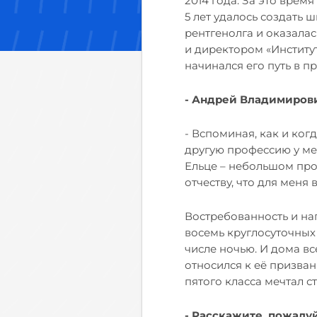
2014 года. За это врем
5 лет удалось создать 
рентгенолга и оказала
и директором «Институ
начинался его путь в п
- Андрей Владимирови
- Вспоминая, как и ког
другую профессию у ме
Ельце – небольшом про
отчеству, что для меня 
Востребованность и наг
восемь круглосуточных 
числе ночью. И дома вс
относился к её призван
пятого класса мечтал с
- Расскажите, пожалуй