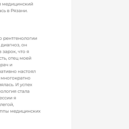
й медицинский
сь в Рязани.
по рентгенологии
 диагноз, он
 зарок, что я
ть, отец моей
врач и
нативно настоял
и многократно
ялась. И успех
нология стала
ессии я
легой,
уппы медицинских