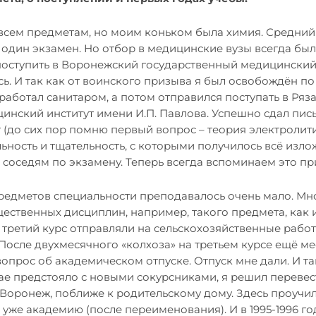
 всем предметам, но моим коньком была химия. Средний 
 один экзамен. Но отбор в медицинские вузы всегда был
оступить в Воронежский государственный медицинский
сь. И так как от воинского призыва я был освобождён 
работал санитаром, а потом отправился поступать в Ряз
инский институт имени И.П. Павлова. Успешно сдал пи
(до сих пор помню первый вопрос – теория электролит
льность и тщательность, с которыми получилось всё изло
соседям по экзамену. Теперь всегда вспоминаем это пр
редметов специальности преподавалось очень мало. Мн
ественных дисциплин, например, такого предмета, как 
 третий курс отправляли на сельскохозяйственные работ
После двухмесячного «колхоза» на третьем курсе ещё ме
 вопрос об академическом отпуске. Отпуск мне дали. И т
ае предстояло с новыми сокурсниками, я решил перевес
в Воронеж, поближе к родительскому дому. Здесь проучи
 уже академию (после переименования). И в 1995-1996 г