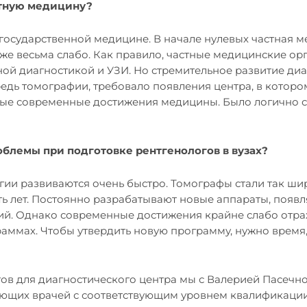
стную медицину?
л государственной медицине. В начале нулевых частная 
же весьма слабо. Как правило, частные медицинские ор
ой диагностикой и УЗИ. Но стремительное развитие ди
редь томографии, требовало появления центра, в которо
ые современные достижения медицины. Было логично с
облемы при подготовке рентгенологов в вузах?
гии развиваются очень быстро. Томографы стали так ш
ть лет. Постоянно разрабатывают новые аппараты, появ
ий. Однако современные достижения крайне слабо отр
аммах. Чтобы утвердить новую программу, нужно время, 
ов для диагностического центра мы с Валерией Пасечно
ющих врачей с соответствующим уровнем квалификации