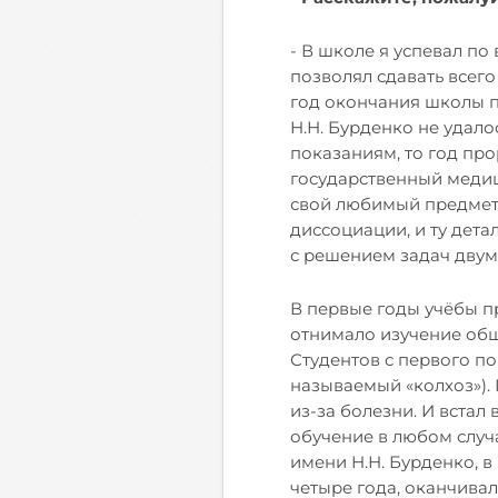
- В школе я успевал по
позволял сдавать всего
год окончания школы п
Н.Н. Бурденко не удало
показаниям, то год про
государственный медиц
свой любимый предмет 
диссоциации, и ту дета
с решением задач двум 
В первые годы учёбы п
отнимало изучение общ
Студентов с первого по
называемый «колхоз»). 
из-за болезни. И встал
обучение в любом случ
имени Н.Н. Бурденко, 
четыре года, оканчивал