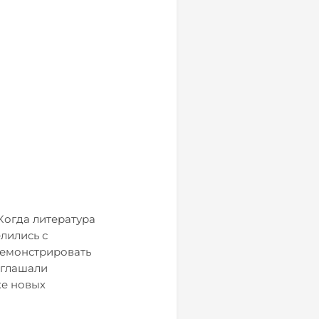
 Когда литература
лились с
демонстрировать
иглашали
ке новых