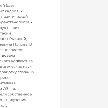
оей базе
х кадров. У
я практической
й-рентгенологов к
 рук наших
стасии
евны Рыгиной,
евича Попова. В
пециалистов.
ствовала
кого коллектива.
гогических наук,
роработку сложных
ериев
ителем и
и ОЗ стала
ели собственное
ент получения
по 5