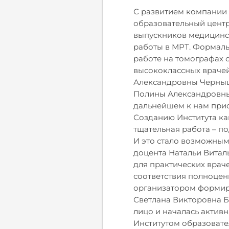
С развитием компании в
образовательный центр
выпускников медицинск
работы в МРТ. Формальн
работе на томографах 
высококлассных врачей
Александровны Черныш
Полины Александровны
дальнейшем к нам прис
Созданию Института к
тщательная работа – п
И это стало возможным
доцента Натальи Витал
для практических врач
соответствия полноце
организатором формиро
Светлана Викторовна 
лицо и началась актив
Институтом образовате