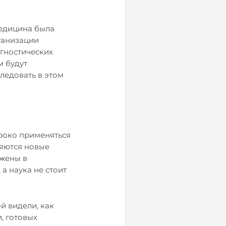
медицина была
ганизации
агностических
м будут
ледовать в этом
ироко применяться
ляются новые
ажены в
а наука не стоит
й видели, как
, готовых