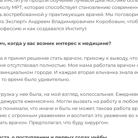
я в Институте прошли обучение лучевой диагностике боле
школу МРТ, которая способствует становлению современ
сь востребованной у практикующих врачей. Мы поговори
та Эксперт» Андреем Владимировичем Коробовым, чтобы 
рофессию и как создавался Институт.
ч, когда у вас возник интерес к медицине?
да я принял решение стать врачом, прихожу к выводу, чт
ня отсутствовал полностью. Моя мама работала врачом-
винциальном городе. И каждая вторая ельчанка знала е
в то время было удивительно.
рузка у нее была, на мой взгляд, колоссальная. Ежеднев
дежурств ежемесячно. Могли вызвать на работу в любое
е понимали, что иначе и быть не может, такова работа вр
ию с огромным уважением и воспитал это уважение во м
тать врачом. Предполагал, что буду хирургом.
ста, о поступлении и первых годах учёбы.