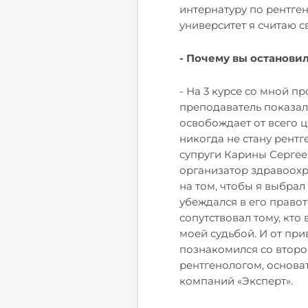
интернатуру по рентг
университет я считаю с
- Почему вы останови
- На 3 курсе со мной п
преподаватель показал 
освобождает от всего ци
никогда не стану рент
супруги Карины Сергеев
организатор здравоохр
на том, чтобы я выбра
убеждался в его правот
сопутствовал тому, кто
моей судьбой. И от при
познакомился со второ
рентгенологом, основа
компаний «Эксперт».