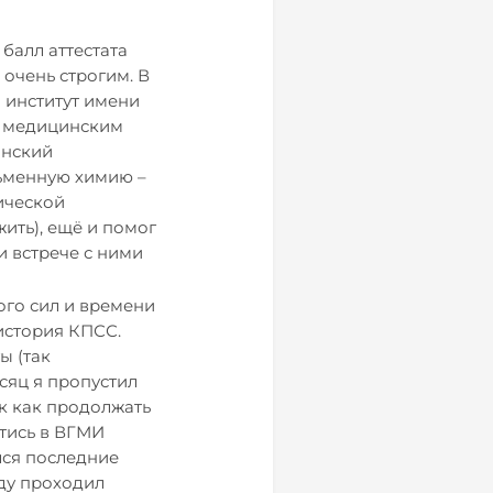
балл аттестата
 очень строгим. В
 институт имени
по медицинским
анский
сьменную химию –
ической
жить), ещё и помог
и встрече с ними
ого сил и времени
история КПСС.
ы (так
сяц я пропустил
ак как продолжать
тись в ВГМИ
лся последние
оду проходил