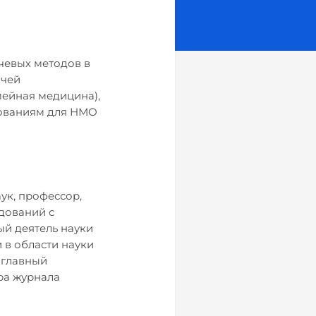
учевых методов в
ачей
мейная медицина),
ебованиям для НМО
аук, профессор,
дований с
й деятель науки
 в области науки
 главный
ра журнала