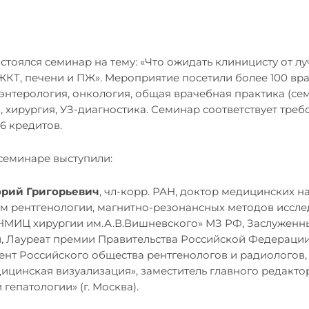
стоялся семинар на тему: «Что ожидать клиницисту от л
ЖКТ, печени и ПЖ». Мероприятие посетили более 100 вр
оэнтерология, онкология, общая врачебная практика (се
, хирургия, УЗ-диагностика. Семинар соответствует тр
6 кредитов.
 семинаре выступили:
орий Григорьевич
, чл-корр. РАН, доктор медицинских н
 рентгенологии, магнитно-резонансных методов иссле
НМИЦ хирургии им.А.В.Вишневского» МЗ РФ, Заслуженны
 Лауреат премии Правительства Российской Федерации
дент Российского общества рентгенологов и радиологов,
ицинская визуализация», заместитель главного редакто
гепатологии» (г. Москва).