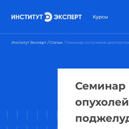
Курсы
Институт Эксперт
Статьи
Семинар по лучевой диагности
Семинар 
опухолей
поджелу