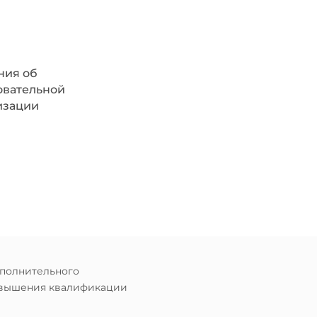
ния об
овательной
изации
ополнительного
овышения квалификации