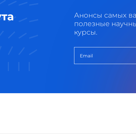
ута
Анонсы самых в
полезные научны
курсы.