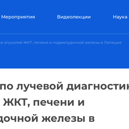
Мероприятия
Видеолекции
Наука
ке опухолей ЖКТ, печени и поджелудочной железы в Липецке
по лучевой диагности
 ЖКТ, печени и
дочной железы в