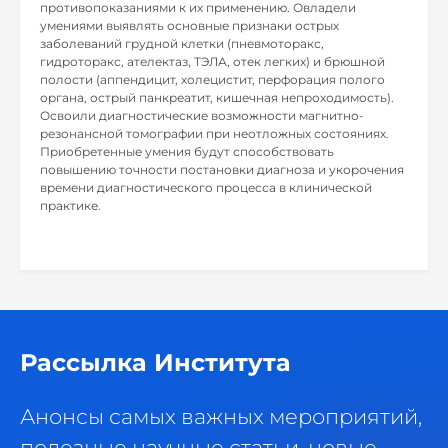
противопоказаниями к их применению. Овладели
умениями выявлять основные признаки острых
заболеваний грудной клетки (пневмоторакс,
гидроторакс, ателектаз, ТЭЛА, отек легких) и брюшной
полости (аппендицит, холецистит, перфорация полого
органа, острый панкреатит, кишечная непроходимость).
Освоили диагностические возможности магнитно-
резонансной томографии при неотложных состояниях.
Приобретенные умения будут способствовать
повышению точности постановки диагноза и укорочения
времени диагностического процесса в клинической
практике.
Рассылка Института
Анонсы самых важных мероприятий,
полезные научные статьи, новые