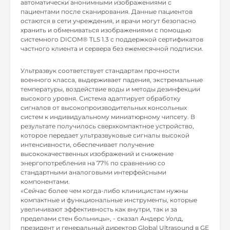
автоматически анонимными изображениями с
пациентами после сканирования. Данные пациентов
остаются в сети учреждения, и врачи могут безопасно
хранить и обмениваться изображениями с помощью
системного DICOM® TLS 1.3 с поддержкой сертификатов
частного клиента и сервера без ежемесячной подписки.
Ультразвук соответствует стандартам прочности
военного класса, выдерживает падения, экстремальные
температуры, воздействие воды и методы дезинфекции
высокого уровня. Система адаптирует обработку
сигналов от высокопроизводительных консольных
систем к индивидуальному миниатюрному чипсету. В
результате получилось сверхкомпактное устройство,
которое передает ультразвуковые сигналы высокой
интенсивности, обеспечивает получение
высококачественных изображений и снижение
энергопотребления на 77% по сравнению со
стандартными аналоговыми интерфейсными
компонентами.
«Сейчас более чем когда-либо клиницистам нужны
компактные и функциональные инструменты, которые
увеличивают эффективность как внутри, так и за
пределами стен больницы», - сказал Андерс Уолд,
президент и генеральный директор Global Ultrasound в GE