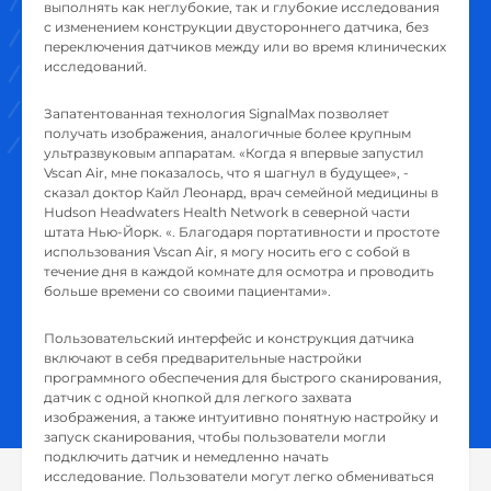
выполнять как неглубокие, так и глубокие исследования
с изменением конструкции двустороннего датчика, без
переключения датчиков между или во время клинических
исследований.
Запатентованная технология SignalMax позволяет
получать изображения, аналогичные более крупным
ультразвуковым аппаратам. «Когда я впервые запустил
Vscan Air, мне показалось, что я шагнул в будущее», -
сказал доктор Кайл Леонард, врач семейной медицины в
Hudson Headwaters Health Network в северной части
штата Нью-Йорк. «. Благодаря портативности и простоте
использования Vscan Air, я могу носить его с собой в
течение дня в каждой комнате для осмотра и проводить
больше времени со своими пациентами».
Пользовательский интерфейс и конструкция датчика
включают в себя предварительные настройки
программного обеспечения для быстрого сканирования,
датчик с одной кнопкой для легкого захвата
изображения, а также интуитивно понятную настройку и
запуск сканирования, чтобы пользователи могли
подключить датчик и немедленно начать
исследование. Пользователи могут легко обмениваться