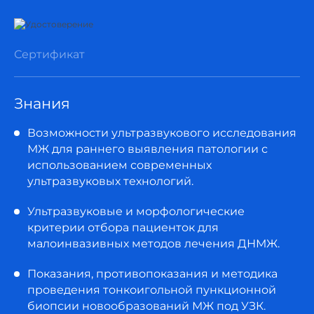
трепанобиопсии молочной железы под
ультразвуковым контролем»
Практическое занятие «Методика
Сертификат
предоперационной якорной разметки
новообразования молочной железы под
ультразвуковым контролем»
Знания
Практическое занятие «Методика
Возможности ультразвукового исследования
секторальной резекции молочной
МЖ для раннего выявления патологии с
железы с использованием
использованием современных
косметического мини-доступа,
ультразвуковых технологий.
ультразвуковая оценка возможных
послеоперационных осложнений»
Ультразвуковые и морфологические
критерии отбора пациенток для
Практическое занятие «Методика
малоинвазивных методов лечения ДНМЖ.
склеротерапии кист молочной железы с
использованием высокоинтенсивного
Показания, противопоказания и методика
лазерного излучения, ультразвуковые
проведения тонкоигольной пункционной
критерии оценки эффективности»
биопсии новообразований МЖ под УЗК.