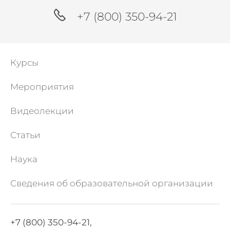
молочной железы, видеозапись
+7 (800) 350-94-21
проведения ультразвуковой
диагностики молочной железы, что
позволяет освоить методику
самостоятельно и применять в
Курсы
клинической практике.
Мероприятия
Видеолекции
Статьи
Наука
Сведения об образовательной организации
+7 (800) 350-94-21,