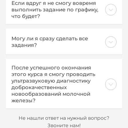
Если вдруг я не смогу вовремя
опережением).
Образовательному порталу Института,
выполнить задание по графику,
где размещены учебные материалы.
что будет?
Предварительно перед началом
Институт оставляет за собой право
обучения вам высылается график, в
отчисления слушателей за
котором по дням отражено, что нужно
Могу ли я сразу сделать все
невыполнение заданий, однако мы все
сделать в каждый день занятий.
задания?
люди, и понимаем, что ситуации бывают
разные. В случае невыполнения заданий
Это ваше право идти по программе
Вам необходимо связаться с контактным
быстрее, главное – по порядку и не
После успешного окончания
лицом и объяснить ситуацию, в
опаздывать с выполнением заданий.
этого курса я смогу проводить
индивидуальном порядке Институт
ультразвуковую диагностику
пойдет вам навстречу.
доброкачественных
новообразований молочной
железы?
Курс содержит пошагово описанный
Не нашли ответ на нужный вопрос?
алгоритм проведения исследования
Звоните нам!
доброкачественных новообразований