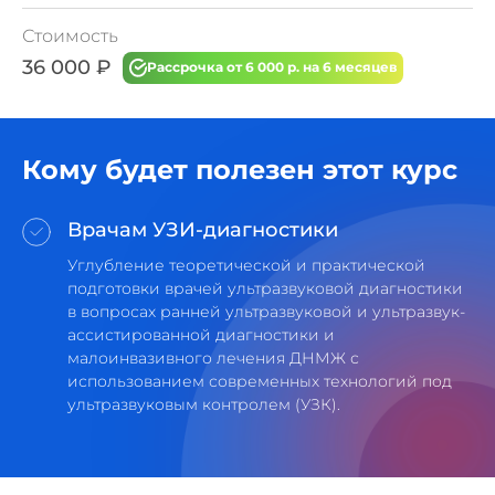
Стоимость
36 000 ₽
Рассрочка от 6 000 р. на 6 месяцев
Кому будет полезен этот курс
Врачам УЗИ-диагностики
Углубление теоретической и практической
подготовки врачей ультразвуковой диагностики
в вопросах ранней ультразвуковой и ультразвук-
ассистированной диагностики и
малоинвазивного лечения ДНМЖ с
использованием современных технологий под
ультразвуковым контролем (УЗК).