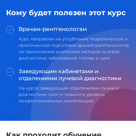
Кому будет полезен этот курс
Врачам-рентгенологам
Курс направлен на углубление теоретической и
практической подготовки врачей-рентгенологов
по применению различных методов лучевой
диагностики заболеваний головы и шеи.
Заведующим кабинетами и
отделениями лучевой диагностики
На курсе заведующие отделениями лучевой
диагностики смогут повысить уровень
профессиональных компетенций
Как проходит обучение