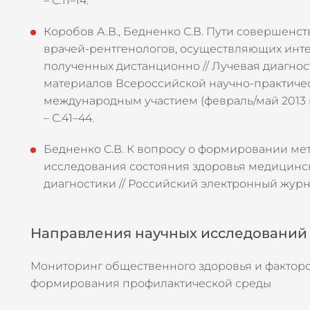
– С.11–14.
Коробов А.В., Бедненко С.В. Пути совершенс
врачей-рентгенологов, осуществляющих ин
полученных дистанционно // Лучевая диагнос
материалов Всероссийской научно-практиче
международным участием (февраль/май 2013 г.)
– С.41–44.
Бедненко С.В. К вопросу о формировании ме
исследования состояния здоровья медицинск
диагностики // Российский электронный журнал
Направления научных исследований
Мониторинг общественного здоровья и факторо
формирования профилактической среды