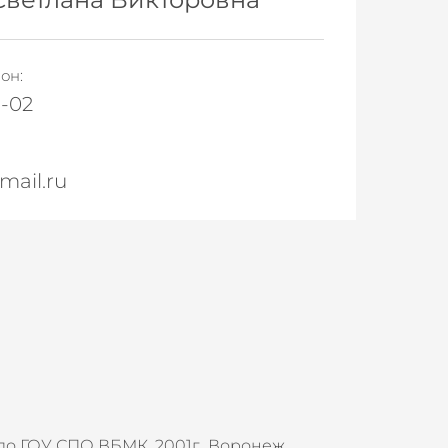
он:
9-02
mail.ru
о ГОУ СПО ВБМК, 2001г., Воронеж.