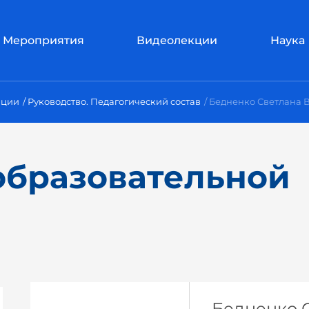
Мероприятия
Видеолекции
Наука
ации
Руководство. Педагогический состав
Бедненко Светлана 
образовательной
Бедненко 