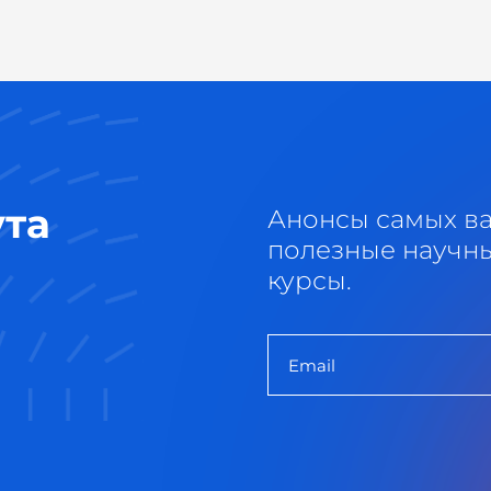
ута
Анонсы самых в
полезные научны
курсы.