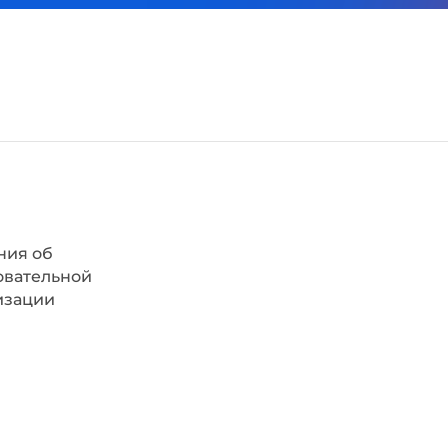
ния об
овательной
изации