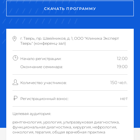
СКАЧАТЬ ПРОГРАММУ
г. Тверь, пр. Швейников, д. 1, ООО "Клиника Эксперт
Тверь" (конференц-зал)
12:00
Начало регистрации:
19:00
Окончание семинара:
150 чел.
Количество участников:
нет
Регистрационный взнос:
Целевая аудитория:
рентгенология, урология, ультразвуковая диагностика,
функциональная диагностика, хирургия, нефрология,
онкология, терапия, общая врачебная практика