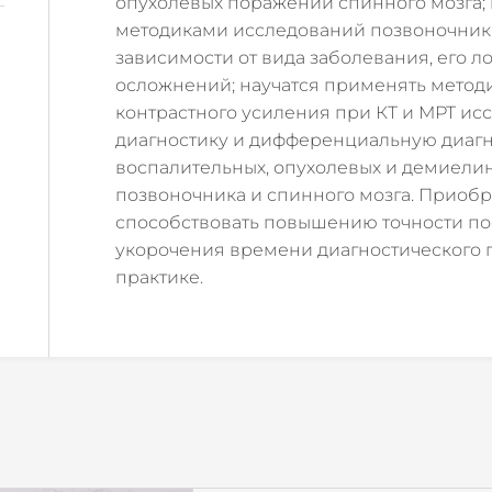
опухолевых поражений спинного мозга; 
методиками исследований позвоночника
зависимости от вида заболевания, его 
осложнений; научатся применять метод
я
контрастного усиления при КТ и МРТ ис
диагностику и дифференциальную диагн
воспалительных, опухолевых и демиел
позвоночника и спинного мозга. Приоб
способствовать повышению точности по
укорочения времени диагностического 
практике.