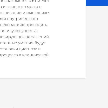
познакомятся с КТ и МРТ
 и спинного мозга в
локализации и имеющихся
ики внутривенного
следованиях, проводить
остику сосудистых,
инизирующих поражений
ретенные умения будут
становки диагноза и
процесса в клинической