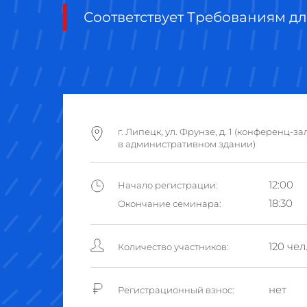
Соответствует Требованиям дл
г. Липецк, ул. Фрунзе, д. 1 (конференц-за
в административном здании)
12:00
Начало регистрации:
18:30
Окончание семинара:
120 чел
Количество участников:
нет
Регистрационный взнос: