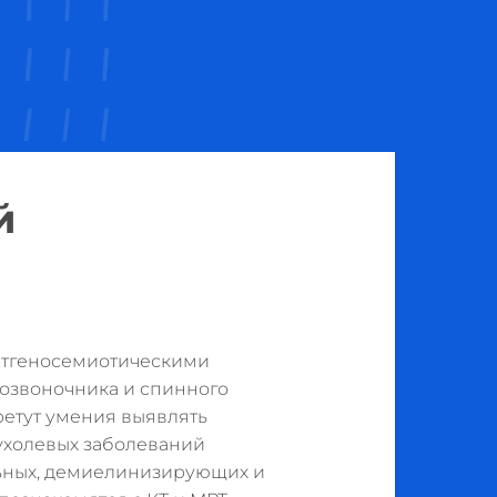
й
нтгеносемиотическими
озвоночника и спинного
ретут умения выявлять
ухолевых заболеваний
льных, демиелинизирующих и