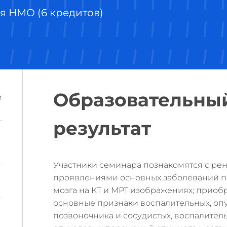
я НМО (6 кредитов)
Образовательны
л
результат
Участники семинара познакомятся с ре
проявлениями основных заболеваний п
.
мозга на КТ и МРТ изображениях; приоб
основные признаки воспалительных, оп
позвоночника и сосудистых, воспалите