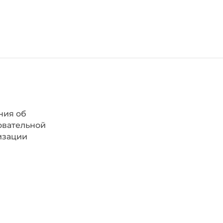
ния об
овательной
изации