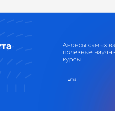
ута
Анонсы самых в
полезные научны
курсы.